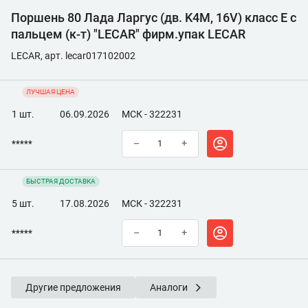
Поршень 80 Лада Ларгус (дв. K4M, 16V) класс E с
пальцем (к-т) "LECAR" фирм.упак LECAR
LECAR, арт. lecar017102002
ЛУЧШАЯ ЦЕНА
1 шт.
06.09.2026
МСК - 322231
*****
–
+
БЫСТРАЯ ДОСТАВКА
5 шт.
17.08.2026
МСК - 322231
*****
–
+
Другие предложения
Аналоги