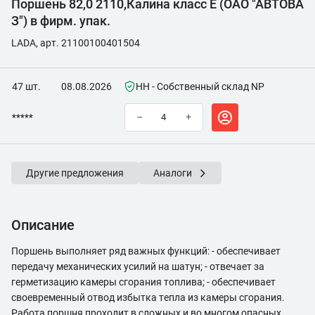
Поршень 82,0 2110,Калина класс Е (ОАО "АВТОВА
З") в фирм. упак.
LADA, арт. 21100100401504
47 шт.
08.08.2026
НН - Собственный склад NP
*****
–
+
Другие предложения
Аналоги
Описание
Поршень выполняет ряд важных функций: - обеспечивает
передачу механических усилий на шатун; - отвечает за
герметизацию камеры сгорания топлива; - обеспечивает
своевременный отвод избытка тепла из камеры сгорания.
Работа поршня проходит в сложных и во многом опасных