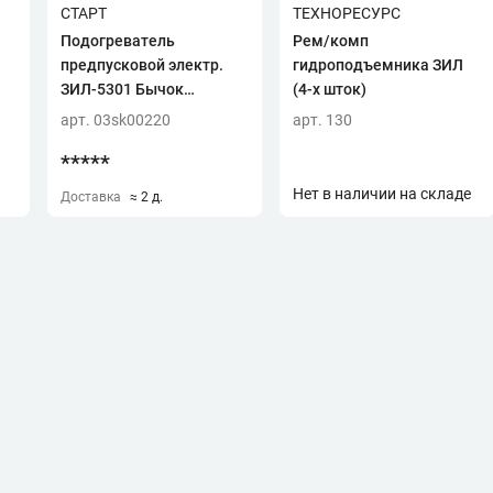
СТАРТ
ТЕХНОРЕСУРС
Подогреватель
Рем/комп
предпусковой электр.
гидроподъемника ЗИЛ
ЗИЛ-5301 Бычок
(4-х шток)
Д-245.12 (2 кВт) (СТАРТ)
арт. 03sk00220
арт. 130
*****
Нет в наличии на складе
Доставка
≈ 2 д.