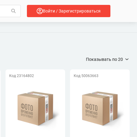
Войти / Зарегистрироваться
Показывать по
20
Код 23164802
Код 50063663