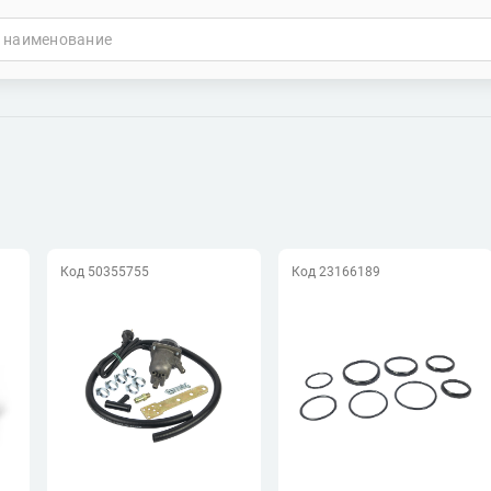
Код 50355755
Код 23166189