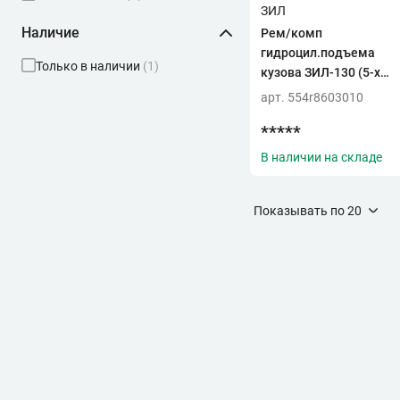
ЗИЛ
Наличие
Рем/комп
гидроцил.подъема
Только в наличии
(1)
кузова ЗИЛ-130 (5-х
шток)
арт. 554r8603010
*****
В наличии на складе
Показывать по
20