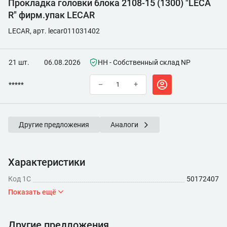
Прокладка головки блока 2108-15 (1300) "LECA
R" фирм.упак LECAR
LECAR, арт. lecar011031402
21 шт.
06.08.2026
НН - Собственный склад NP
*****
–
+
Другие предложения
Аналоги
Характеристики
Код 1С
50172407
Показать ещё
Другие предложения