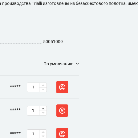
роизводства Trialli изготовлены из безасбестового полотна, име
50051009
По умолчанию
*****
*****
*****