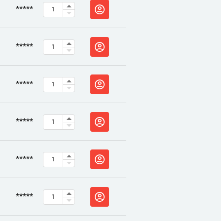
*****
*****
*****
*****
*****
*****