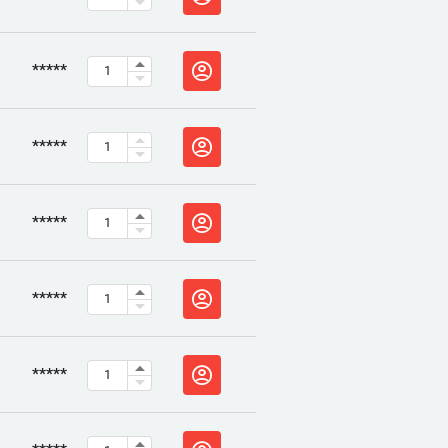
*****
*****
*****
*****
*****