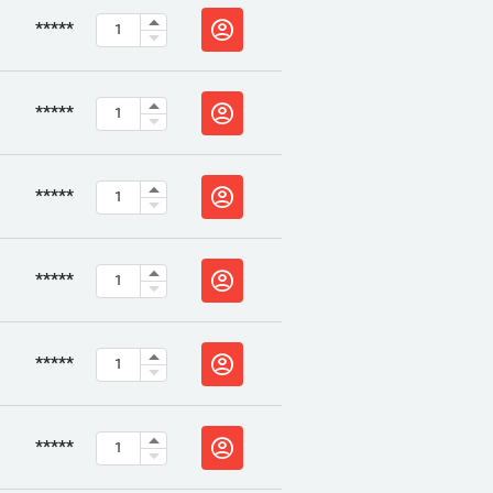
*****
*****
*****
*****
*****
*****