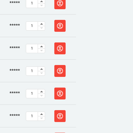
*****
*****
*****
*****
*****
*****