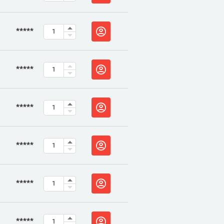
*****
*****
*****
*****
*****
*****