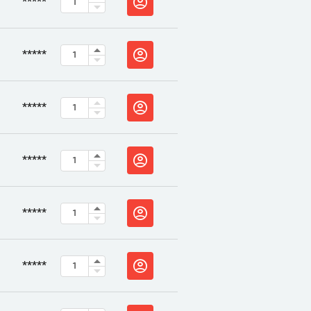
*****
*****
*****
*****
*****
*****