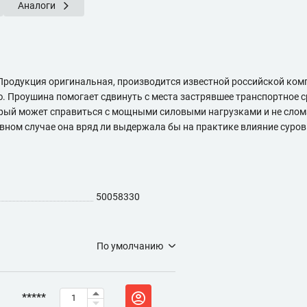
Аналоги
родукция оригинальная, производится известной российской ком
 Проушина помогает сдвинуть с места застрявшее транспортное ср
рый может справиться с мощными силовыми нагрузками и не слома
ивном случае она вряд ли выдержала бы на практике влияние сур
50058330
По умолчанию
*****