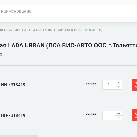
НА БУКСИРНАЯ LADA URBAN (ПСА ВИС-АВТО ООО Г.ТОЛЬЯТТИ)
ая LADA URBAN (ПСА ВИС-АВТО ООО г.Тольятт
0
*****
НН-7318419
*****
НН-7318419