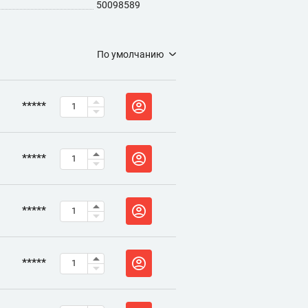
50098589
По умолчанию
*****
*****
*****
*****