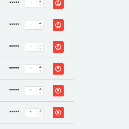
*****
*****
*****
*****
*****
*****