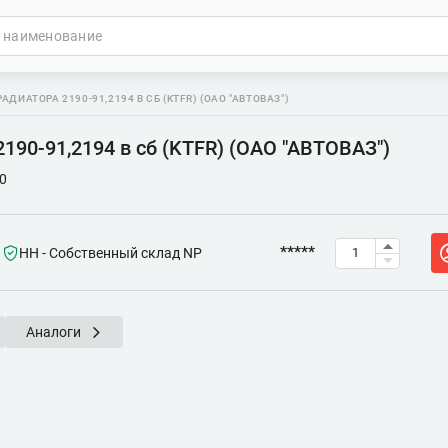
АДИАТОРА 2190-91,2194 В СБ (KTFR) (ОАО "АВТОВАЗ")
190-91,2194 в сб (KTFR) (ОАО "АВТОВАЗ")
0
*****
НН - Собственный склад NP
Аналоги