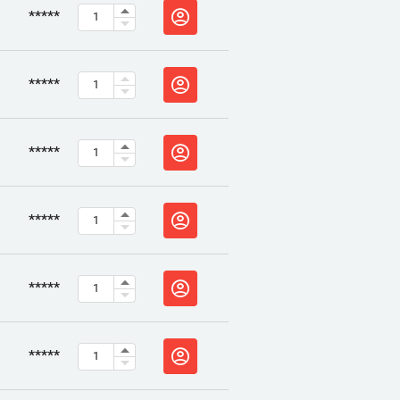
*****
*****
*****
*****
*****
*****