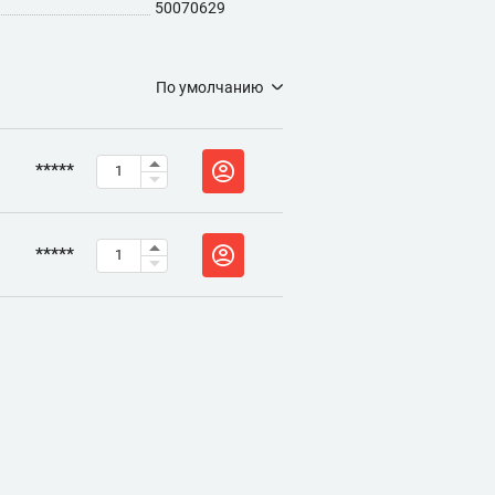
50070629
По умолчанию
*****
*****