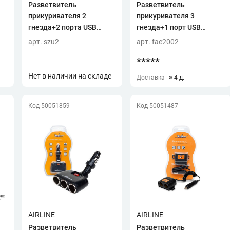
Разветвитель
Разветвитель
прикуривателя 2
прикуривателя 3
гнезда+2 порта USB
гнезда+1 порт USB
-
VETTLER!!!!
(FENOX)
арт. szu2
арт. fae2002
*****
Нет в наличии на складе
Доставка
≈ 4 д.
Код 50051859
Код 50051487
AIRLINE
AIRLINE
Разветвитель
Разветвитель