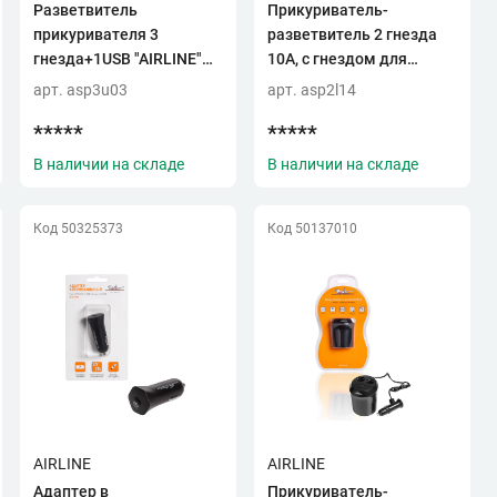
Разветвитель
Прикуриватель-
прикуривателя 3
разветвитель 2 гнезда
гнезда+1USB "AIRLINE"
10А, с гнездом для
(ASP-3U-03)
прикуривателя (ASP-2L-
арт. asp3u03
арт. asp2l14
14)
*****
*****
В наличии на складе
В наличии на складе
Код 50325373
Код 50137010
AIRLINE
AIRLINE
Адаптер в
Прикуриватель-