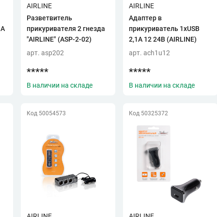
AIRLINE
AIRLINE
Разветвитель
Адаптер в
1А
прикуривателя 2 гнезда
прикуриватель 1хUSB
"AIRLINE" (ASP-2-02)
2,1А 12 24В (AIRLINE)
арт. asp202
арт. ach1u12
*****
*****
В наличии на складе
В наличии на складе
Код 50054573
Код 50325372
AIRLINE
AIRLINE