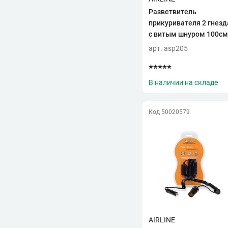
Разветвитель
прикуривателя 2 гнезд
с витым шнуром 100см
5А "AIRLINE" (ASP-2-05)
арт. asp205
*****
В наличии на складе
Код 50020579
AIRLINE