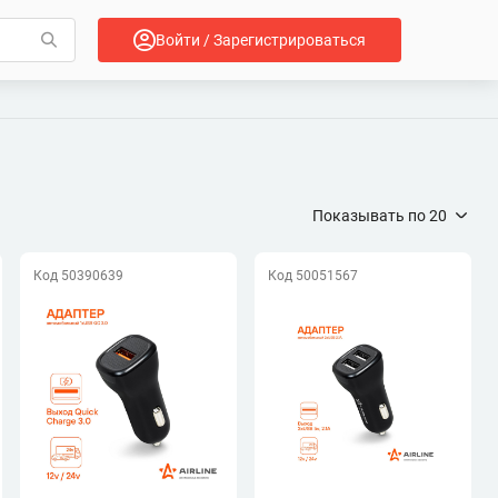
Войти / Зарегистрироваться
Показывать по
20
Код 50390639
Код 50051567