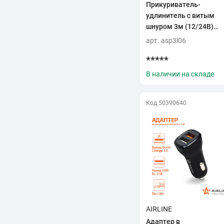
Прикуриватель-
удлинитель с витым
шнуром 3м (12/24В)
5А/60Вт (AIRLINE) (ASP
арт. asp3l06
3L-06)
*****
В наличии на складе
Код 50390640
AIRLINE
Адаптер в