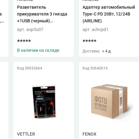
Разветвитель
Адаптер автомобильный
а
прикуривателя 3 гнезда
Type-C PD 20Вт, 12/24В
,
+1USB (черный)
(AIRLINE)
«AIRLINE» (ASP-3U-07)
арт. asp3u07
арт. achcpd1
*****
*****
В наличии на складе
Доставка
≈ 4 д.
Код 50033664
Код 50640616
VETTLER
FENOX