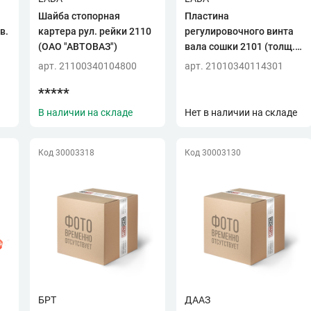
Шайба стопорная
Пластина
в.
картера рул. рейки 2110
регулировочного винта
(ОАО "АВТОВАЗ")
вала сошки 2101 (толщ.
2,05 мм) (ОАО
арт. 21100340104800
арт. 21010340114301
"АВТОВАЗ")!!!!
*****
В наличии на складе
Нет в наличии на складе
Код 30003318
Код 30003130
БРТ
ДААЗ