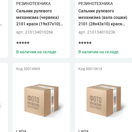
РЕЗИНОТЕХНИКА
РЕЗИНОТЕХНИКА
Сальник рулевого
Сальник рулевого
механизма (червяка)
механизма (вала сошки)
О
2101 красн (19х37х10)
2101 (28х43х10) красн
(Резинотехника)
(Резинотехника)
арт. 21013401026k
арт. 21013401023k
*****
*****
В наличии на складе
В наличии на складе
Код 50014969
Код 50015618
LADA
LADA