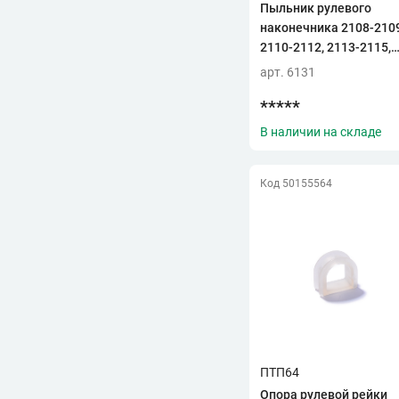
Пыльник рулевого
В
наконечника 2108-210
ВИС
(1)
2110-2112, 2113-2115,
Г
1111, 1117 (СЭВИ)
арт. 6131
ГАЗ
(1)
*****
Д
ДААЗ
(1)
В наличии на складе
З
ЗМЗ
(5)
Код 50155564
К
КИНЕЛЬАГРОПЛАСТ
(3)
О
ОАТ
(1)
П
Пластик
(1)
ПТП
(1)
ПТП64
ПТП64
(1)
Опора рулевой рейки