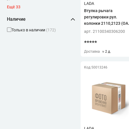
C
LADA
Ещё 33
CTR
(2)
Втулка рычага
F
регулировки рул.
Наличие
FENOX
(45)
колонки 2110,2123 (ОА
"АВТОВАЗ")!!!!
Только в наличии
(172)
арт. 21100340306200
H
HOLA
(12)
*****
K
Доставка
≈ 2 д.
KIT++
(3)
L
Код 50013246
LADA
(135)
LECAR
(6)
LUZAR
(2)
M
MANOVER
(1)
MOOG
(4)
N
NO NAME
(1)
LADA