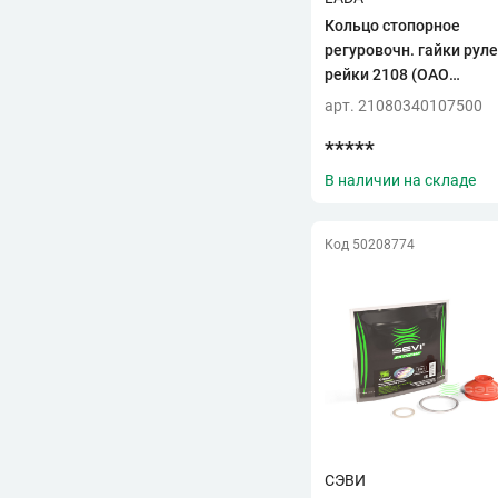
Кольцо стопорное
R
регуровочн. гайки руле
RENAULT
(2)
рейки 2108 (ОАО
ROSTECO
(1)
"АВТОВАЗ")
арт. 21080340107500
RUVILLE
(1)
*****
S
В наличии на складе
SAT
(1)
STANDARTDETAL
(15)
Код 50208774
T
TRIALLI
(6)
Z
ZOMMER
(7)
Б
БЕЛЗАН
(7)
БЕЛМАГ
(1)
БРТ
(8)
СЭВИ