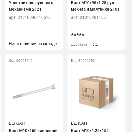
Уплотнитель рулевого
Болт М10х95х1,25 рул
механизма 2121
мех-ма и маятника 2101
арт. 21210340116510
арт. 21013401155
*****
Нет в наличии на складе
Доставка
≈ 6 д.
Код 50003749
Код 30000752
БЕЛЗАН
БЕЛЗАН
Болт М10х160 крепления
Болт М10х1,25х152