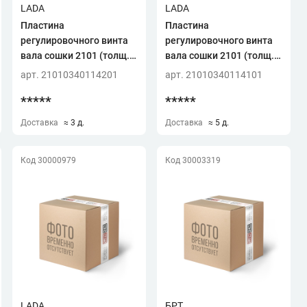
LADA
LADA
Пластина
Пластина
регулировочного винта
регулировочного винта
вала сошки 2101 (толщ. 2
вала сошки 2101 (толщ.
мм) (ОАО "АВТОВАЗ")!!!!
1,95 мм) (ОАО
арт. 21010340114201
арт. 21010340114101
"АВТОВАЗ")!!!!
*****
*****
Доставка
≈ 3 д.
Доставка
≈ 5 д.
Код 30000979
Код 30003319
LADA
БРТ