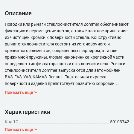
Описание
Поводки или рычаги стеклоочистителя Zommer обеспечивают
фиксацию и перемещение щеток, а также плотное прилегание
их чистящей кромки к поверхности стекла. Конструктивно
рычаг стеклоочистителя состоит из установочного и
крепежного элементов, соединенных шарниром, а также
прижимной пружины. Форма наконечника крепежной части
определяет тип фиксатора щетки стеклоочистителя. Рычаги
стеклоочистителя Zommer выпускаются для автомобилей
ВАЗ, ГАЗ, УАЗ, КАМАЗ, Renault. Тщательная окраска
поверхности изделия препятствует развитию коррозии.
Изготовленная из специального сплава усиленная пружина
Показать ещё
рычага стеклоочистителя Zommer гарантирует равномерное
прижимание щеток к стеклу даже на высокой скорости,
обеспечивая тщательную очистку.
Характеристики
Код 1С
50103742
Показать ещё