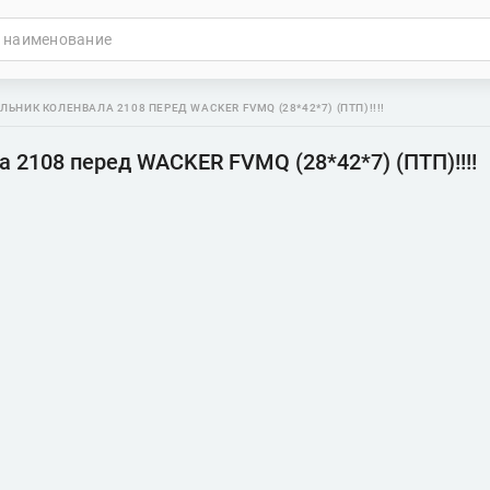
ЛЬНИК КОЛЕНВАЛА 2108 ПЕРЕД WACKER FVMQ (28*42*7) (ПТП)!!!!
 2108 перед WACKER FVMQ (28*42*7) (ПТП)!!!!