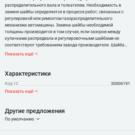
распределительного вала и толкателем. Необходимость в
замене шайбы определяется в процессе работ, связанных с
регулировкой или ремонтом газораспределительного
механизма автомашины. Замена шайбы необходимой
толщины производится в том случае, если зазоров между
кулачками распредвала и регулировочными шайбами не
соответствуют требованиям завода-производителя. Шайба
устанавливается в торцевом углублении толкателя,
Показать ещё
предназначенного для передачи усилия от кулачков
распределительного вала к клапанам. Толкатели
изготовлены в виде цилиндрических стаканов и находятся в
Характеристики
направляющих головки цилиндров. Шайбы сделаны из стали
Код 1С
30006191
20Х и для увеличения твердости поверхности подвергнуты
нитроцементации. В запасные части поставляются
Показать ещё
регулировочные шайбы толщиной от 3 до 4,5 мм. Толщина
шайбы маркируется на ее поверхности. Шайбу необходимо
Другие предложения
устанавливать маркировкой к толкателю. Клапаны
регулируют на холодном двигателе. Зазор между кулачками
По умолчанию
распредвала и регулировочными шайбами должен быть для
впускных клапанов 0,2-0,25мм, для выпускных - 0,3-0,35мм.