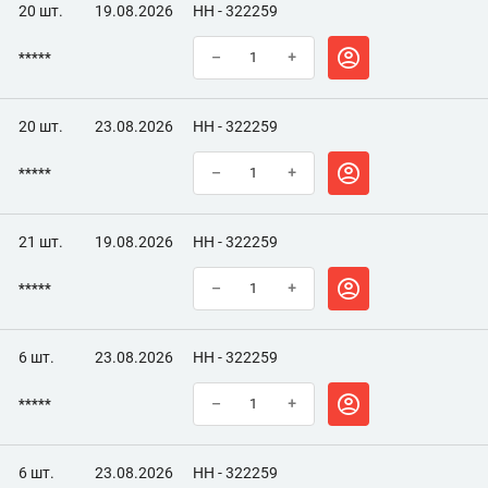
Если зазор мал или велик, по формуле вычислите
20 шт.
19.08.2026
НН - 322259
необходимую толщину регулировочной шайбы: Д=В+(А-С) где
Д - толщина новой шайбы В - толщина снятой шайбы А -
*****
–
+
замеренный зазор С - номинальный зазор Толщина шайбы
указана на ее поверхности.
20 шт.
23.08.2026
НН - 322259
*****
–
+
21 шт.
19.08.2026
НН - 322259
*****
–
+
6 шт.
23.08.2026
НН - 322259
*****
–
+
6 шт.
23.08.2026
НН - 322259