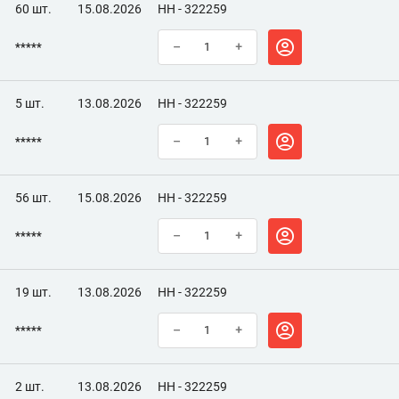
Если зазор мал или велик, по формуле вычислите
60 шт.
15.08.2026
НН - 322259
необходимую толщину регулировочной шайбы: Д=В+(А-С) где
Д - толщина новой шайбы В - толщина снятой шайбы А -
*****
–
+
замеренный зазор С - номинальный зазор Толщина шайбы
указана на ее поверхности.
5 шт.
13.08.2026
НН - 322259
*****
–
+
56 шт.
15.08.2026
НН - 322259
*****
–
+
19 шт.
13.08.2026
НН - 322259
*****
–
+
2 шт.
13.08.2026
НН - 322259