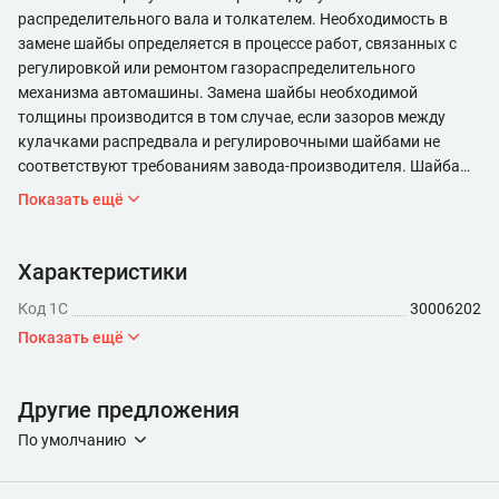
распределительного вала и толкателем. Необходимость в
замене шайбы определяется в процессе работ, связанных с
регулировкой или ремонтом газораспределительного
механизма автомашины. Замена шайбы необходимой
толщины производится в том случае, если зазоров между
кулачками распредвала и регулировочными шайбами не
соответствуют требованиям завода-производителя. Шайба
устанавливается в торцевом углублении толкателя,
Показать ещё
предназначенного для передачи усилия от кулачков
распределительного вала к клапанам. Толкатели
изготовлены в виде цилиндрических стаканов и находятся в
Характеристики
направляющих головки цилиндров. Шайбы сделаны из стали
Код 1С
30006202
20Х и для увеличения твердости поверхности подвергнуты
нитроцементации. В запасные части поставляются
Показать ещё
регулировочные шайбы толщиной от 3 до 4,5 мм. Толщина
шайбы маркируется на ее поверхности. Шайбу необходимо
Другие предложения
устанавливать маркировкой к толкателю. Клапаны
регулируют на холодном двигателе. Зазор между кулачками
По умолчанию
распредвала и регулировочными шайбами должен быть для
впускных клапанов 0,2-0,25мм, для выпускных - 0,3-0,35мм.