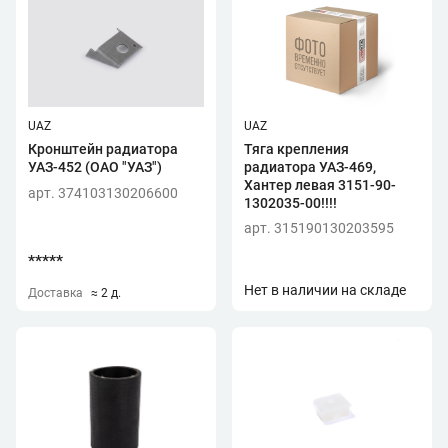
UAZ
UAZ
Кронштейн радиатора
Тяга крепления
УАЗ-452 (ОАО "УАЗ")
радиатора УАЗ-469,
Хантер левая 3151-90-
арт. 374103130206600
1302035-00!!!!
арт. 315190130203595
*****
Нет в наличии на складе
Доставка
≈ 2 д.