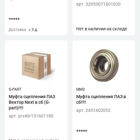
арт. 32053071601020
*****
Нет в наличии на складе
Доставка
≈ 3 д.
G-PART
ММЗ
Муфта сцепления ПАЗ
Муфта сцепления ПАЗ в
Вектор Next в сб (G-
сб!!!!
part)!!!!
арт. 2451602052
арт. prv40r131601180
*****