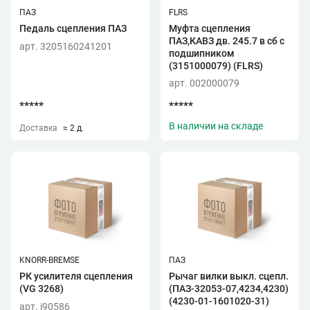
ПАЗ
FLRS
Педаль сцепления ПАЗ
Муфта сцепления
ПАЗ,КАВЗ дв. 245.7 в сб с
арт. 3205160241201
подшипником
(3151000079) (FLRS)
арт. 002000079
*****
*****
В наличии на складе
Доставка
≈ 2 д.
KNORR-BREMSE
ПАЗ
РК усилителя сцепления
Рычаг вилки выкл. сцепл.
(VG 3268)
(ПАЗ-32053-07,4234,4230)
(4230-01-1601020-31)
арт. i90586