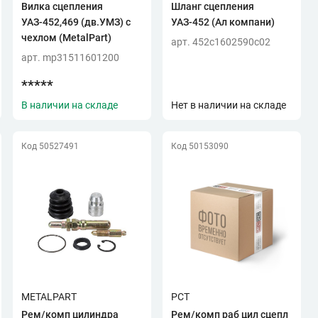
Вилка сцепления
Шланг сцепления
УАЗ-452,469 (дв.УМЗ) с
УАЗ-452 (Ал компани)
чехлом (MetalPart)
арт. 452c1602590c02
арт. mp31511601200
*****
В наличии на складе
Нет в наличии на складе
Код 50527491
Код 50153090
METALPART
РСТ
Рем/комп цилиндра
Рем/комп раб цил сцепл