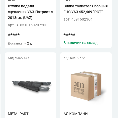
Втулка педали
Вилка толкателя поршня
сцепления УАЗ-Патриот с
ГЦС УАЗ 452,469 "РСТ"
2018г.в. (UAZ)
арт. 4691602364
арт. 316310160207200
*****
*****
В наличии на складе
Доставка
≈ 2 д.
Код 50527447
Код 50500772
METALPART
АЛ КОМПАНИ