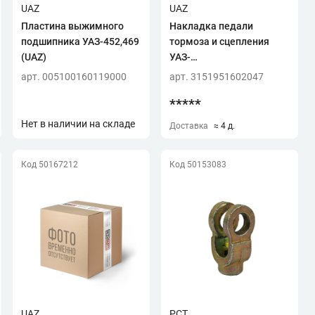
UAZ
UAZ
Пластина выжимного
Накладка педали
подшипника УАЗ-452,469
тормоза и сцепления
(UAZ)
УАЗ-
Патриот,Профи,Хантер
арт. 005100160119000
арт. 3151951602047
*****
Нет в наличии на складе
Доставка
≈ 4 д.
Код 50167212
Код 50153083
UAZ
РСТ