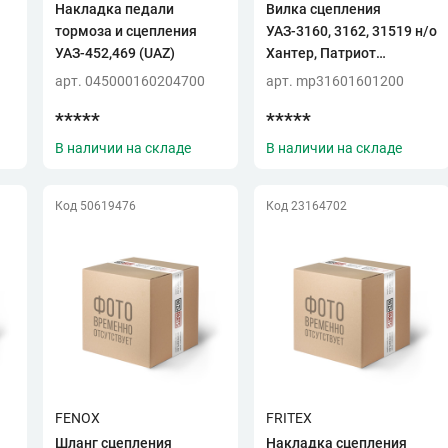
Накладка педали
Вилка сцепления
тормоза и сцепления
УАЗ-3160, 3162, 31519 н/о
УАЗ-452,469 (UAZ)
Хантер, Патриот
(MetalPart)
арт. 045000160204700
арт. mp31601601200
*****
*****
В наличии на складе
В наличии на складе
Код 50619476
Код 23164702
FENOX
FRITEX
Шланг сцепления
Накладка сцепления