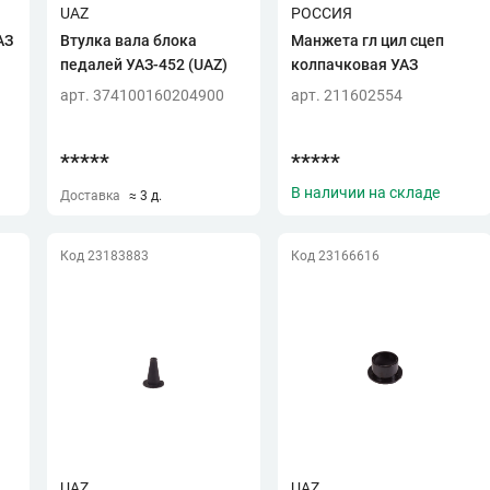
UAZ
РОССИЯ
АЗ
Втулка вала блока
Манжета гл цил сцеп
педалей УАЗ-452 (UAZ)
колпачковая УАЗ
арт. 374100160204900
арт. 211602554
*****
*****
В наличии на складе
Доставка
≈ 3 д.
Код 23183883
Код 23166616
UAZ
UAZ