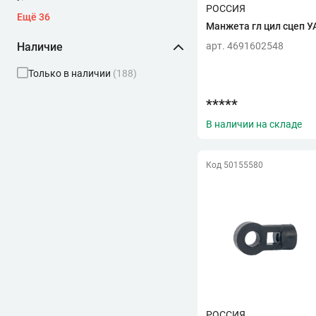
G
РОССИЯ
Ещё 36
G-PART
(1)
Манжета гл цил сцеп У
H
Наличие
арт. 4691602548
HOLA
(1)
Только в наличии
(188)
K
KENO
(2)
*****
KRAFTTECH
(1)
В наличии на складе
L
LECAR
(1)
Код 50155580
LUK
(2)
M
METALPART
(28)
N
NO NAME
(1)
P
PRAVT
(12)
R
РОССИЯ