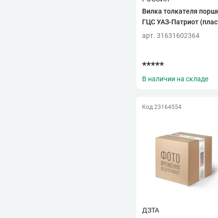
REDBTR
(8)
Вилка толкателя порш
ГЦС УАЗ-Патриот (плас
S
арт. 31631602364
SDV MOTORS
(1)
STARCO
(4)
*****
T
TANAKI
(1)
В наличии на складе
TR
(3)
Код 23164554
TRIALLI
(17)
U
UAZ
(71)
UBP
(1)
Z
ZOMMER
(15)
А
АВТОГИДРАВЛИКА
(2)
ДЗТА