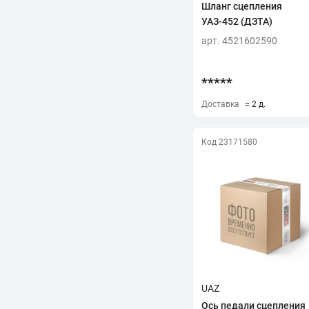
АВТОМАГНАТ
(4)
Шланг сцепления
УАЗ-452 (ДЗТА)
АГРОТЭК
(5)
арт. 4521602590
АДС
(39)
АЛ КОМПАНИ
(3)
*****
АРСЕНАЛ ПО
(1)
Доставка
≈ 2 д.
Б
БАРК
(1)
Код 23171580
Г
ГАЗ
(1)
ГОСТЕХ
(9)
Д
ДЗТА
(1)
З
ЗМЗ
(2)
И
UAZ
ИАТ
(3)
Ось педали сцепления