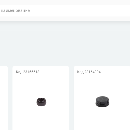
Код 23166613
Код 23164304