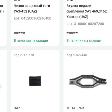
ня
Чехол защитный тяги
Втулка педали
т.)
УАЗ-452 (UAZ)
сцепления УАЗ 469,3162,
Хантер (UAZ)
арт. 045200160216400
арт. 316000160207200
*****
*****
В наличии на складе
В наличии на складе
Код 23171570
Код 50527448
UAZ
METALPART