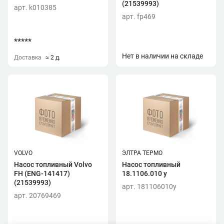
(21539993)
арт. k010385
арт. fp469
*****
Нет в наличии на складе
Доставка
≈ 2 д.
VOLVO
ЭЛТРА ТЕРМО
Насос топливный Volvo
Насос топливный
FH (ENG-141417)
18.1106.010 у
(21539993)
арт. 181106010y
арт. 20769469