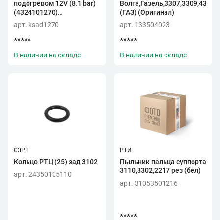
подогревом 12V (8.1 bar)
Волга,Газель,3307,3309,4301
(4324101270)
(ГАЗ) (Оригинал)
(KRAMERSTONE)
арт. ksad1270
арт. 133504023
*****
*****
В наличии на складе
В наличии на складе
СЗРТ
РТИ
Кольцо РТЦ (25) зад 3102
Пыльник пальца суппорта
3110,3302,2217 рез (бел)
арт. 24350105110
арт. 31053501216
*****