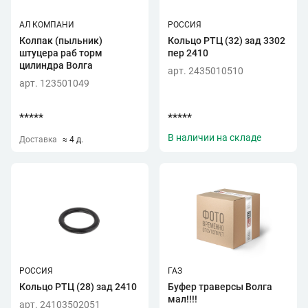
АЛ КОМПАНИ
РОССИЯ
Колпак (пыльник)
Кольцо РТЦ (32) зад 3302
штуцера раб торм
пер 2410
цилиндра Волга
арт. 2435010510
арт. 123501049
*****
*****
В наличии на складе
Доставка
≈ 4 д.
РОССИЯ
ГАЗ
Кольцо РТЦ (28) зад 2410
Буфер траверсы Волга
мал!!!!
арт. 24103502051