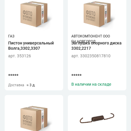
ГАЗ
АВТОКОМПОНЕНТ ООО
Г.Н.НОВГОРОД
Пистон универсальный
Заглушка опорного диска
Волга,3302,3307
3302,2217
арт. 353126
арт. 3302350817810
*****
*****
В наличии на складе
Доставка
≈ 3 д.