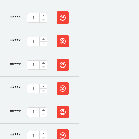
*****
*****
*****
*****
*****
*****