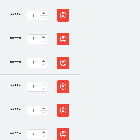
*****
*****
*****
*****
*****
*****