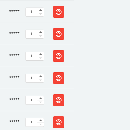
*****
*****
*****
*****
*****
*****