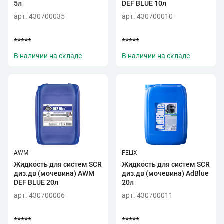
5л
DEF BLUE 10л
арт. 430700035
арт. 430700010
*****
*****
В наличии на складе
В наличии на складе
AWM
FELIX
Жидкость для систем SCR
Жидкость для систем SCR
диз.дв (мочевина) AWM
диз.дв (мочевина) AdBlue
DEF BLUE 20л
20л
арт. 430700006
арт. 430700011
*****
*****