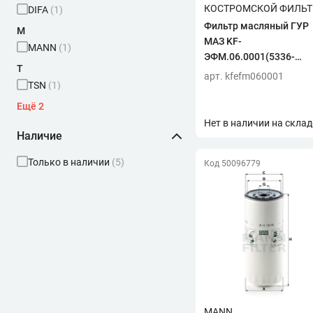
КОСТРОМСКОЙ ФИЛЬТ
DIFA
(1)
Фильтр масляный ГУР
M
МАЗ KF-
MANN
(1)
ЭФМ.06.0001(5336-
T
3410190,М5339MK)
арт. kfefm060001
TSN
(1)
"Специалист"
(г.Кострома)KF5336 SP
W
Ещё 2
WEICHAI
(1)
Нет в наличии на склад
Наличие
К
КОСТРОМСКОЙ ФИЛЬТР
(5)
Только в наличии
(5)
Код 50096779
М
МАЗ
(1)
Я
ЯМЗ
(1)
MANN