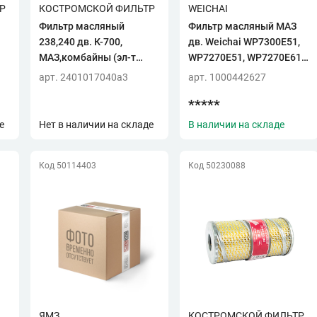
Р
КОСТРОМСКОЙ ФИЛЬТР
WEICHAI
Фильтр масляный
Фильтр масляный МАЗ
238,240 дв. К-700,
дв. Weichai WP7300E51,
МАЗ,комбайны (эл-т
WP7270E51, WP7270E61
сетка)(ан.ЕКО-02.52)
(1002018137/1000442627)
арт. 2401017040a3
арт. 1000442627
(Специалист) (г.
(Weichai)
*****
Кострома)KF5243 SP
е
Нет в наличии на складе
В наличии на складе
Код 50114403
Код 50230088
ЯМЗ
КОСТРОМСКОЙ ФИЛЬТР