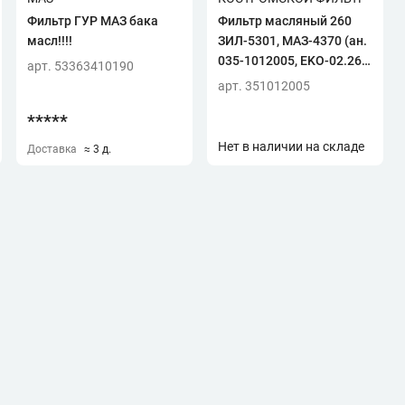
Фильтр ГУР МАЗ бака
Фильтр масляный 260
масл!!!!
ЗИЛ-5301, МАЗ-4370 (ан.
035-1012005, EKO-02.26)
арт. 53363410190
(Профессионал) (г.
арт. 351012005
Кострома)KF6035 PR
*****
Нет в наличии на складе
Доставка
≈ 3 д.