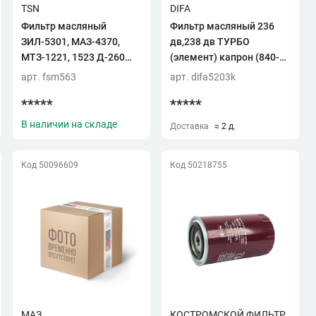
TSN
DIFA
Фильтр масляный
Фильтр масляный 236
ЗИЛ-5301, МАЗ-4370,
дв,238 дв ТУРБО
МТЗ-1221, 1523 Д-260
(элемент) капрон (840-
"RAIDER"
1012039-15) (DIFA5203K)
арт. fsm563
арт. difa5203k
*****
*****
В наличии на складе
Доставка
≈ 2 д.
Код 50096609
Код 50218755
МАЗ
КОСТРОМСКОЙ ФИЛЬТР