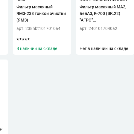
Фильтр масляный
Фильтр масляный МАЗ,
ЯМЗ-238 тонкой очистки
БелАЗ, К-700 (ЭК.22)
(ЯМЗ)
"АГРО"
(г.Кострома)KF5242 AG
арт. 238hbt1017010a4
арт. 2401017040a2
*****
В наличии на складе
Нет в наличии на складе
Р