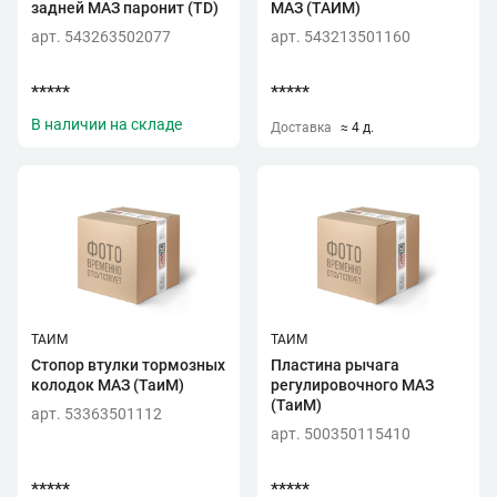
задней МАЗ паронит (TD)
МАЗ (ТАИМ)
арт. 543263502077
арт. 543213501160
*****
*****
В наличии на складе
Доставка
≈ 4 д.
ТАИМ
ТАИМ
Стопор втулки тормозных
Пластина рычага
колодок МАЗ (ТаиМ)
регулировочного МАЗ
(ТаиМ)
арт. 53363501112
арт. 500350115410
*****
*****