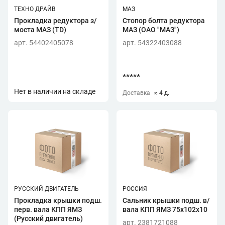
ТЕХНО ДРАЙВ
МАЗ
Прокладка редуктора з/
Стопор болта редуктора
моста МАЗ (TD)
МАЗ (ОАО "МАЗ")
арт. 54402405078
арт. 54322403088
*****
Нет в наличии на складе
Доставка
≈ 4 д.
РУССКИЙ ДВИГАТЕЛЬ
РОССИЯ
Прокладка крышки подш.
Сальник крышки подш. в/
перв. вала КПП ЯМЗ
вала КПП ЯМЗ 75х102х10
(Русский двигатель)
арт. 2381721088