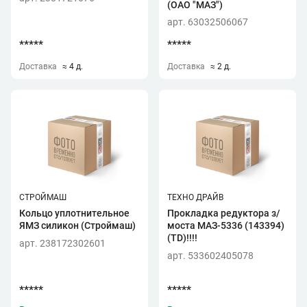
(ОАО "МАЗ")
арт. 63032506067
*****
*****
Доставка
≈ 4 д.
Доставка
≈ 2 д.
СТРОЙМАШ
ТЕХНО ДРАЙВ
Кольцо уплотнительное
Прокладка редуктора з/
ЯМЗ силикон (Строймаш)
моста МАЗ-5336 (143394)
(TD)!!!!
арт. 238172302601
арт. 533602405078
*****
*****